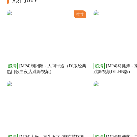
推荐
超清
[MP4]刘阳阳 - 人间半途（DJ版经典
超清
[MP4]马健涛 
热门歌曲夜店跳舞视频）
跳舞视频DJLHN版)
超清
[MP4]大欢 - 三生石下 (越南鼓DJ视
超清
[MP4]魏佳艺 