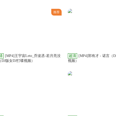
推荐
清
[MP4]王宇宙Leto_乔浚丞-若月亮没
超清
[MP4]郭有才 - 诺言
（DJ版女DJ打碟视频）
视频）