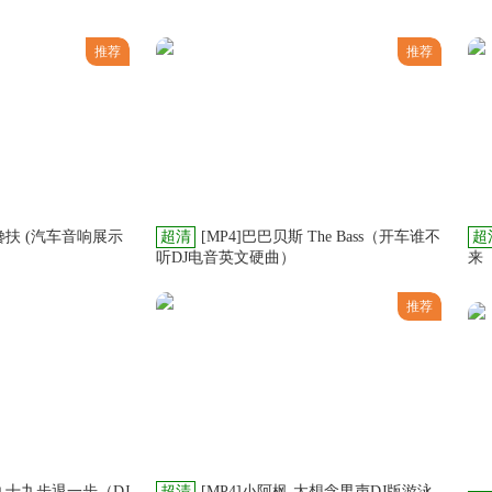
推荐
推荐
- 搀扶 (汽车音响展示
超清
[MP4]巴巴贝斯 The Bass（开车谁不
超
听DJ电音英文硬曲）
来
推荐
- 九十九步退一步（DJ
超清
[MP4]小阿枫-太想念男声DJ版游泳