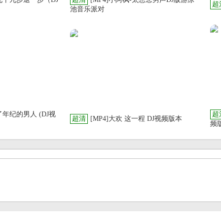
超
池音乐派对
上了年纪的男人 (DJ视
超
超清
[MP4]大欢 这一程 DJ视频版本
频