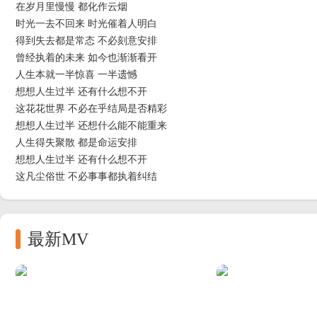
在岁月里慢慢 都化作云烟
时光一去不回来 时光催着人明白
得到失去都是常态 不必刻意安排
曾经执着的未来 如今也渐渐看开
人生本就一半惊喜 一半遗憾
想想人生过半 还有什么想不开
这花花世界 不必在乎结局是否精彩
想想人生过半 还想什么能不能重来
人生得失聚散 都是命运安排
想想人生过半 还有什么想不开
这凡尘俗世 不必事事都执着纠结
想想人生过半 不必幻想太多的期待
人生悲喜浮沉 不过一场尘埃
时光一去不回来 时光催着人明白
最新MV
得到失去都是常态 不必刻意安排
曾经执着的未来 如今也渐渐看开
人生本就一半惊喜 一半遗憾
想想人生过半 还有什么想不开
这花花世界 不必在乎结局是否精彩