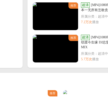
超清
[MP4]108
推荐
本一无所有怎敢贪
所属分类：超清中
7.2万次
播放
超清
[MP4]1080P
推荐
劫渡今生缘 DJ志坚 L
MIX
所属分类：超清中
5.7万次
播放
推荐