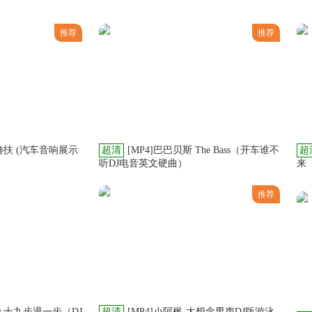
推荐
推荐
- 搀扶 (汽车音响展示
超清
[MP4]巴巴贝斯 The Bass（开车谁不
超
听DJ电音英文硬曲）
来
推荐
- 九十九步退一步（DJ
超清
[MP4]小阿枫-太想念男声DJ版游泳