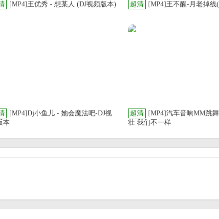
清
[MP4]王优秀 - 想某人 (DJ视频版本)
超清
[MP4]王不醒-月老掉线(
清
[MP4]Dj小鱼儿 - 她会魔法吧-DJ视
超清
[MP4]汽车音响MM跳舞
版本
壮 我们不一样