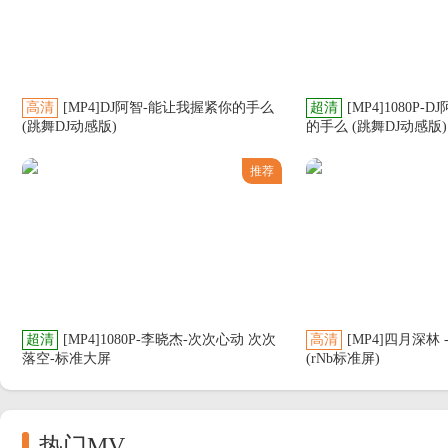
想想人生过半 还想什么能不能重来
人生得失聚散 都是命运安排
想想人生过半 还有什么想不开
这凡尘俗世 不必事事都执着纠结
高清
[MP4]DJ阿智-能让我握紧你的手么
超清
[MP4]1080P
想想人生过半 不必幻想太多的期待
(跳舞DJ动感版)
的手么 (跳舞DJ动感版)
人生悲喜浮沉 不过一场尘埃
顺其自然 静待花落花开
推荐
半生风雨 学会释怀
超清
[MP4]1080P-李晓杰-次次心动 次次
高清
[MP4]四月深林
落空-标准大屏
(rNb标准屏)
热门MV