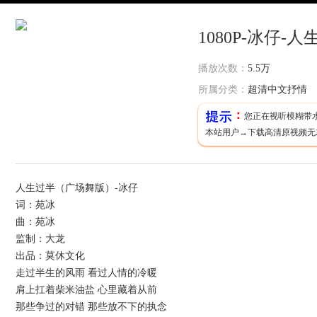
1080P-冰仔-
播放次数：
5.5万
所属分类：
超清中文抒情
：
您正在视听模糊带
本站用户→下载高清原视频无
人生过半（广场舞版）-冰仔
词：苑冰
曲：苑冰
监制：大龙
出品：莫休文化
走过半生的风雨 看过人情的冷暖
肩上扛着柴米油盐 心里藏着从前
那些争过的对错 那些放不下的执念