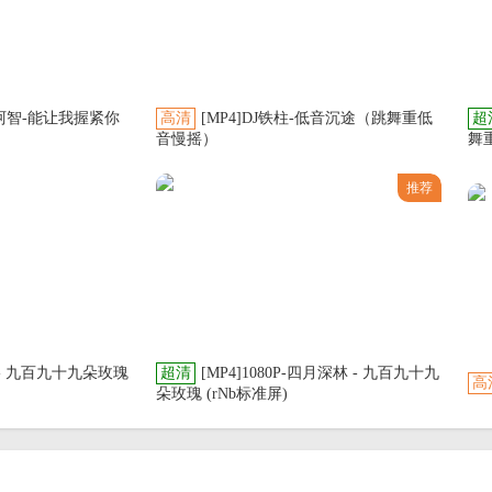
-DJ阿智-能让我握紧你
高清
[MP4]DJ铁柱-低音沉途（跳舞重低
超
音慢摇）
舞
推荐
 - 九百九十九朵玫瑰
超清
[MP4]1080P-四月深林 - 九百九十九
高
朵玫瑰 (rNb标准屏)