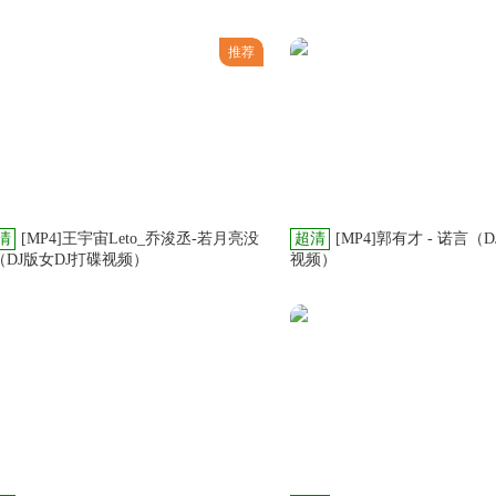
推荐
清
[MP4]王宇宙Leto_乔浚丞-若月亮没
超清
[MP4]郭有才 - 诺言
（DJ版女DJ打碟视频）
视频）