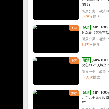
感版)
所属分类：超清中
2.9万次
播放
超清
[MP4]108
推荐
音沉途（跳舞重低
所属分类：超清中
3.3万次
播放
超清
[MP4]108
推荐
次心动 次次落空
所属分类：超清中
3.6万次
播放
超清
[MP4]108
推荐
九百九十九朵玫瑰 
屏)