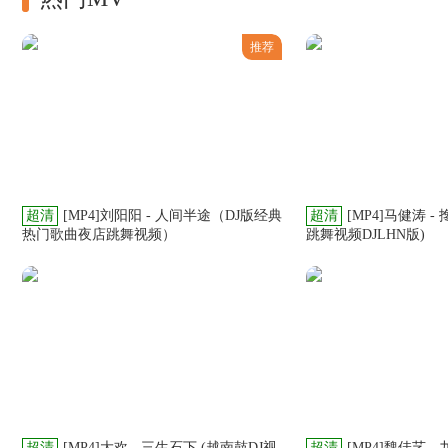
推荐
超清
[MP4]刘阳阳 - 人间半途（DJ版经典
超清
[MP4]马健涛 
热门歌曲夜店跳舞视频）
跳舞视频DJLHN版)
超清
[MP4]大欢 - 三生石下 (越南鼓DJ视
超清
[MP4]魏佳艺 