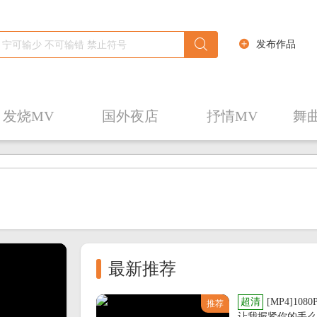
发布作品
发烧MV
国外夜店
抒情MV
舞
播放列表
最新推荐
超清
[MP4]108
推荐
让我握紧你的手么 